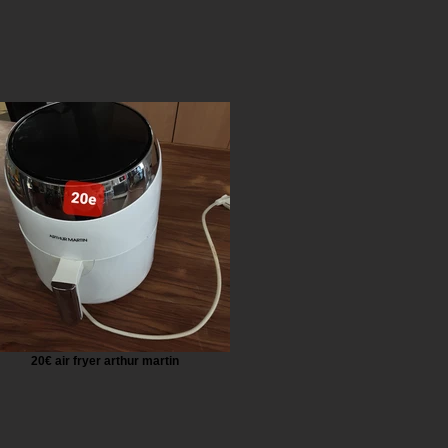
20€ air fryer arthur martin